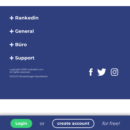
Rankedin
General
Büro
Support
copyright 2026 rankedin.com
All rights reserved
DSGVO-Einstellungen bearbeiten
or
for free!
Login
create account