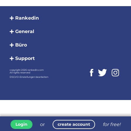
Rankedin
General
Büro
Support
copyright 2026 rankedin.com
All rights reserved
DSGVO-Einstellungen bearbeiten
or
for free!
Login
create account