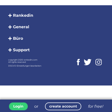
Rankedin
General
Büro
Support
copyright 2026 rankedin.com
All rights reserved
DSGVO-Einstellungen bearbeiten
or
for free!
Login
create account