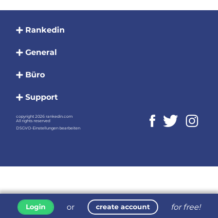
Rankedin
General
Büro
Support
copyright 2026 rankedin.com
All rights reserved
DSGVO-Einstellungen bearbeiten
or
for free!
Login
create account