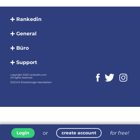
Rankedin
General
Büro
Support
copyright 2026 rankedin.com
All rights reserved
DSGVO-Einstellungen bearbeiten
or
for free!
Login
create account