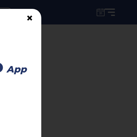
for free!
unt
×
DEL LOFT
o
App