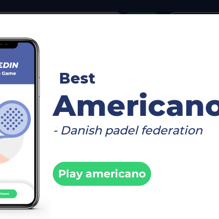
or
Login
create acco
n für:
500 Herren - 4 Courts - Magdeburg - PA
Best
American
n:
Beim Turnier anmelden
- Danish padel federation
ung geschlossen
Play americano
urnierseite