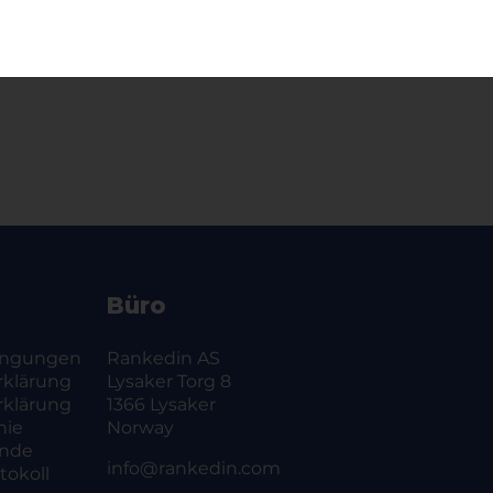
Büro
ingungen
Rankedin AS
rklärung
Lysaker Torg 8
rklärung
1366 Lysaker
nie
Norway
ände
info@rankedin.com
okoll