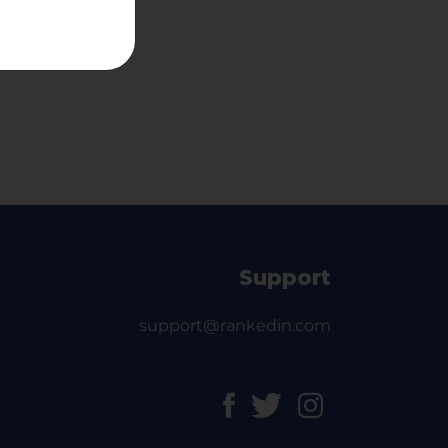
Support
support@rankedin.com