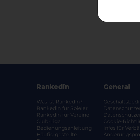
Rankedin
General
Was ist Rankedin?
Geschäftsbed
Rankedin für Spieler
Datenschutze
Rankedin für Vereine
Datenschutze
Club-Liga
Cookie-Richtli
Bedienungsanleitung
Infos für Verb
Häufig gestellte
Änderungsprot