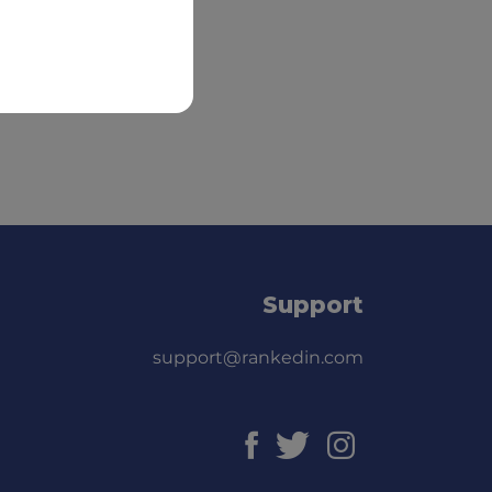
Support
support@rankedin.com