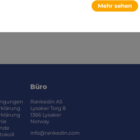
Mehr sehen
Büro
ingungen
Rankedin AS
rklärung
Lysaker Torg 8
rklärung
1366 Lysaker
nie
Norway
ände
info@rankedin.com
okoll