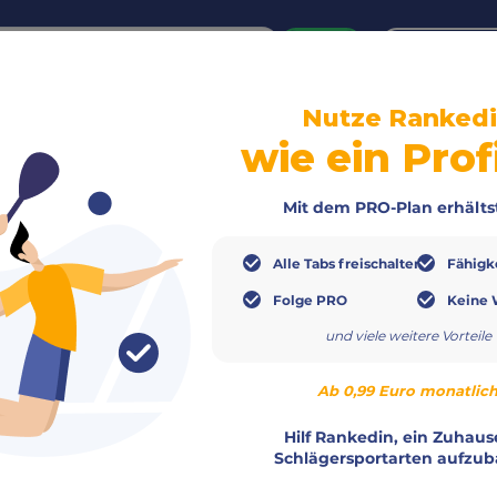
or
Login
create acco
Nutze Ranked
wie ein Prof
Mit dem PRO-Plan erhälts
urnierseite
Alle Tabs freischalten
Fähigk
Folge PRO
Keine 
und viele weitere Vorteile
Ab 0,99 Euro monatlic
Hilf Rankedin, ein Zuhaus
Schlägersportarten aufzub