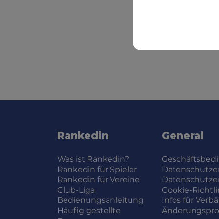
Rankedin
General
Was ist Rankedin?
Geschäftsbed
Rankedin für Spieler
Datenschutze
Rankedin für Vereine
Datenschutze
Club-Liga
Cookie-Richtli
Bedienungsanleitung
Infos für Verb
Häufig gestellte
Änderungsprot