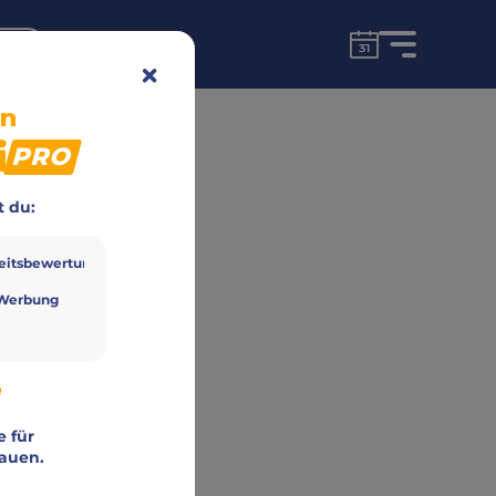
for free!
unt
in
i
PRO
t du:
eitsbewertung
Werbung
h
e für
auen.