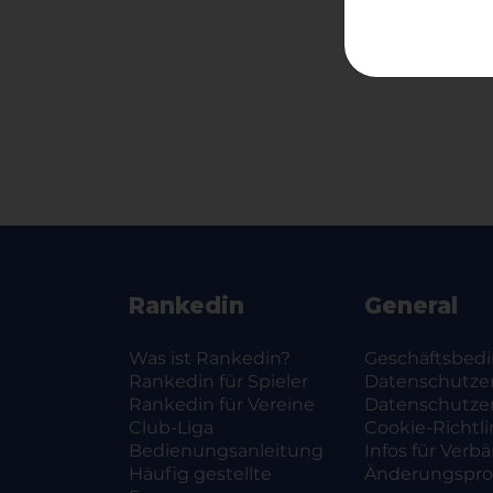
Rankedin
General
Was ist Rankedin?
Geschäftsbed
Rankedin für Spieler
Datenschutze
Rankedin für Vereine
Datenschutze
Club-Liga
Cookie-Richtli
Bedienungsanleitung
Infos für Verb
Häufig gestellte
Änderungsprot