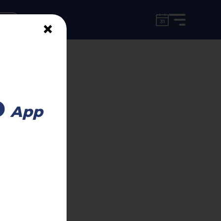
for free!
unt
×
n-Weiden
o
App