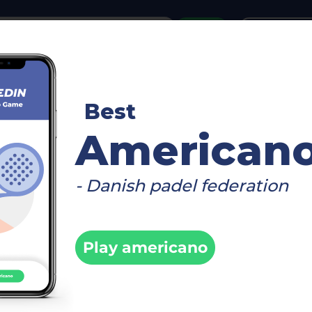
or
Login
create acco
n für:
50 Herren - Early Bird - by padelBOX Köl
Best
American
n:
Beim Turnier anmelden
- Danish padel federation
ung geschlossen
Play americano
urnierseite