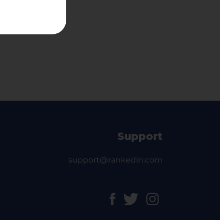
Support
support@rankedin.com