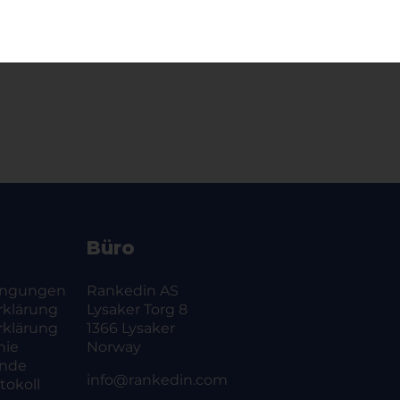
Büro
ingungen
Rankedin AS
rklärung
Lysaker Torg 8
rklärung
1366 Lysaker
nie
Norway
ände
info@rankedin.com
okoll