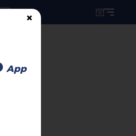
for free!
unt
×
o
App