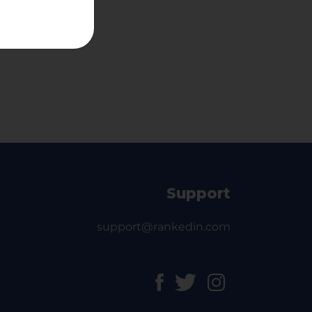
Support
support@rankedin.com