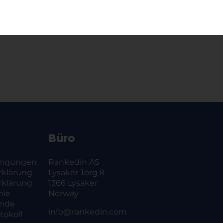
Büro
ingungen
Rankedin AS
rklärung
Lysaker Torg 8
rklärung
1366 Lysaker
nie
Norway
ände
info@rankedin.com
okoll