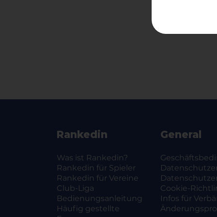
Rankedin
General
Was ist Rankedin?
Geschäftsbed
Rankedin für Spieler
Datenschutze
Rankedin für Vereine
Datenschutze
Club-Liga
Cookie-Richtli
Bedienungsanleitung
Infos für Verb
Häufig gestellte
Änderungsprot