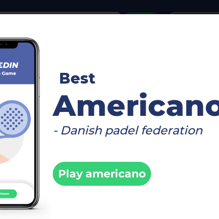
or
Login
create acco
n für:
350 Herren - Peakz Padel Kleve
Best
American
n:
Beim Turnier anmelden
- Danish padel federation
ung geschlossen
Play americano
urnierseite