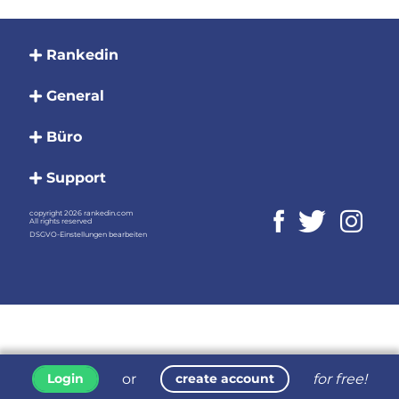
Rankedin
General
Büro
Support
copyright 2026 rankedin.com
All rights reserved
DSGVO-Einstellungen bearbeiten
or
for free!
Login
create account