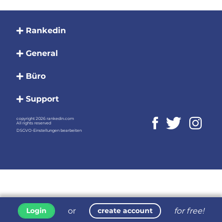
Rankedin
General
Büro
Support
copyright 2026 rankedin.com
All rights reserved
DSGVO-Einstellungen bearbeiten
or
for free!
Login
create account