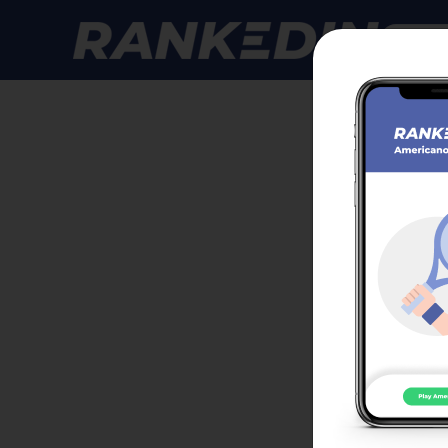
Anmelde
GPS 
(Han
Klasse
Anmeld