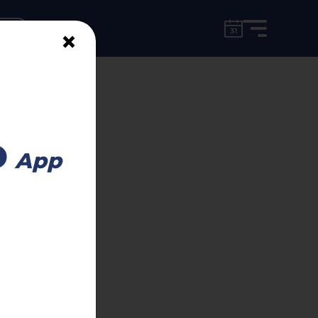
for free!
unt
×
s Torneo
o
App