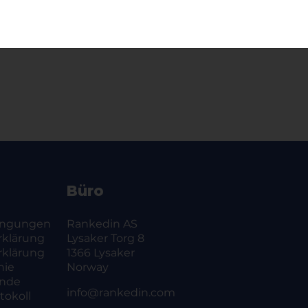
urnierseite
Büro
ingungen
Rankedin AS
rklärung
Lysaker Torg 8
rklärung
1366 Lysaker
nie
Norway
ände
info@rankedin.com
okoll