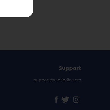
Support
support@rankedin.com