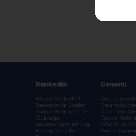
Zur T
Rankedin
General
Was ist Rankedin?
Geschäftsbed
Rankedin für Spieler
Datenschutze
Rankedin für Vereine
Datenschutze
Club-Liga
Cookie-Richtli
Bedienungsanleitung
Infos für Verb
Häufig gestellte
Änderungsprot