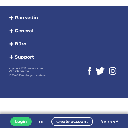
Rankedin
General
Büro
Support
copyright 2026 rankedin.com
All rights reserved
DSGVO-Einstellungen bearbeiten
or
for free!
Login
create account