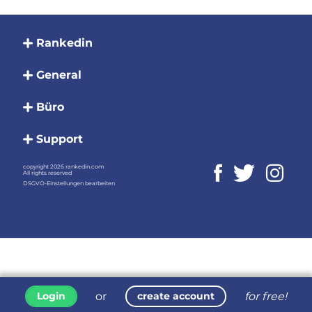
Rankedin
General
Büro
Support
copyright 2026 rankedin.com
All rights reserved
DSGVO-Einstellungen bearbeiten
or
for free!
Login
create account