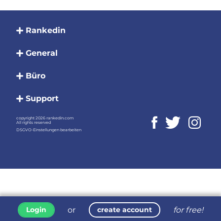
Rankedin
General
Büro
Support
copyright 2026 rankedin.com
All rights reserved
DSGVO-Einstellungen bearbeiten
or
for free!
Login
create account