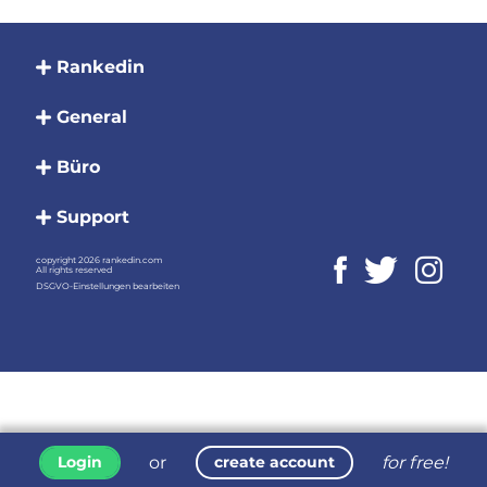
Rankedin
General
Büro
Support
copyright 2026 rankedin.com
All rights reserved
DSGVO-Einstellungen bearbeiten
or
for free!
Login
create account