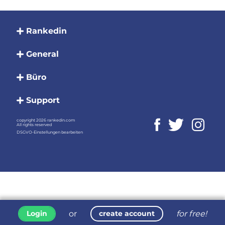
Rankedin
General
Büro
Support
copyright 2026 rankedin.com
All rights reserved
DSGVO-Einstellungen bearbeiten
or
for free!
Login
create account