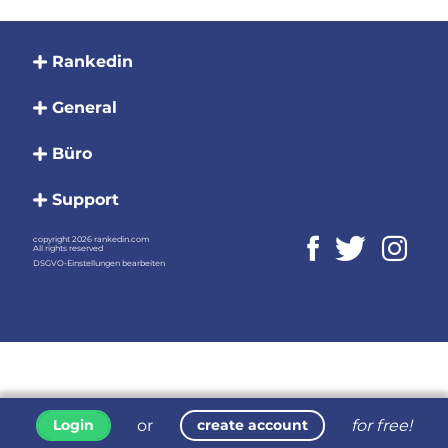
Rankedin
General
Büro
Support
copyright 2026 rankedin.com
All rights reserved
DSGVO-Einstellungen bearbeiten
or
for free!
Login
create account