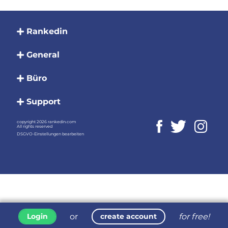
Rankedin
General
Büro
Support
copyright 2026 rankedin.com
All rights reserved
DSGVO-Einstellungen bearbeiten
or
for free!
Login
create account