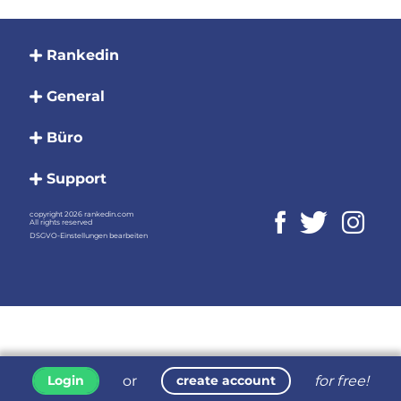
Rankedin
General
Büro
Support
copyright 2026 rankedin.com
All rights reserved
DSGVO-Einstellungen bearbeiten
or
for free!
Login
create account