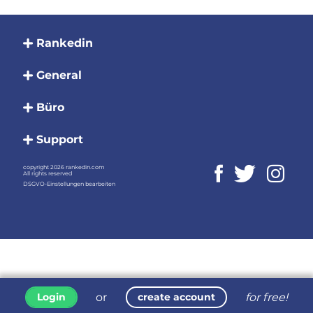
Rankedin
General
Büro
Support
copyright 2026 rankedin.com
All rights reserved
DSGVO-Einstellungen bearbeiten
or
for free!
Login
create account