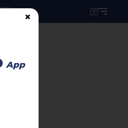
for free!
unt
×
heim
o
App