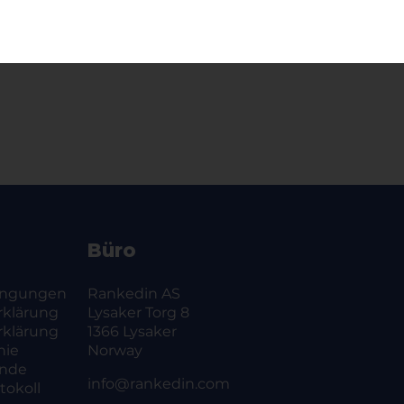
Büro
ingungen
Rankedin AS
rklärung
Lysaker Torg 8
rklärung
1366 Lysaker
nie
Norway
ände
info@rankedin.com
okoll