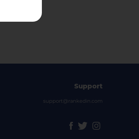
Support
support@rankedin.com