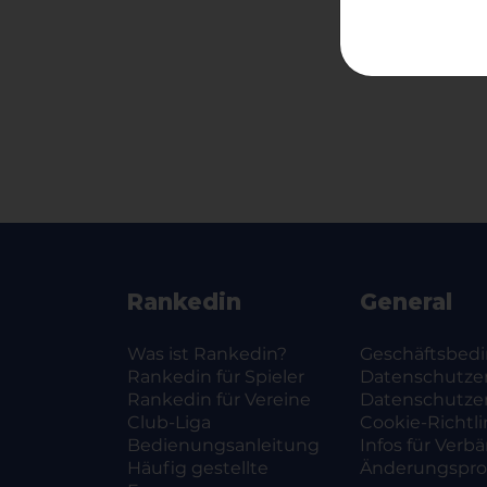
Rankedin
General
Was ist Rankedin?
Geschäftsbed
Rankedin für Spieler
Datenschutze
Rankedin für Vereine
Datenschutze
Club-Liga
Cookie-Richtli
Bedienungsanleitung
Infos für Verb
Häufig gestellte
Änderungsprot