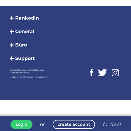
Rankedin
General
Büro
Support
copyright 2026 rankedin.com
All rights reserved
DSGVO-Einstellungen bearbeiten
or
for free!
Login
create account