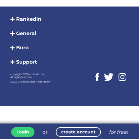
Rankedin
General
Büro
Support
copyright 2026 rankedin.com
All rights reserved
DSGVO-Einstellungen bearbeiten
or
for free!
Login
create account