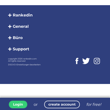
Rankedin
General
Büro
Support
copyright 2026 rankedin.com
All rights reserved
DSGVO-Einstellungen bearbeiten
or
for free!
Login
create account