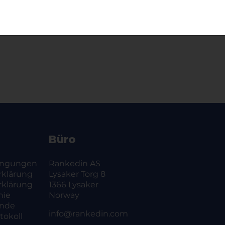
urnierseite
Büro
ingungen
Rankedin AS
rklärung
Lysaker Torg 8
rklärung
1366 Lysaker
nie
Norway
ände
info@rankedin.com
okoll