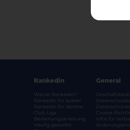
Zur T
Rankedin
General
Was ist Rankedin?
Geschäftsbed
Rankedin für Spieler
Datenschutze
Rankedin für Vereine
Datenschutze
Club-Liga
Cookie-Richtli
Bedienungsanleitung
Infos für Verb
Häufig gestellte
Änderungsprot