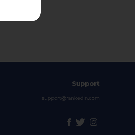
Support
support@rankedin.com