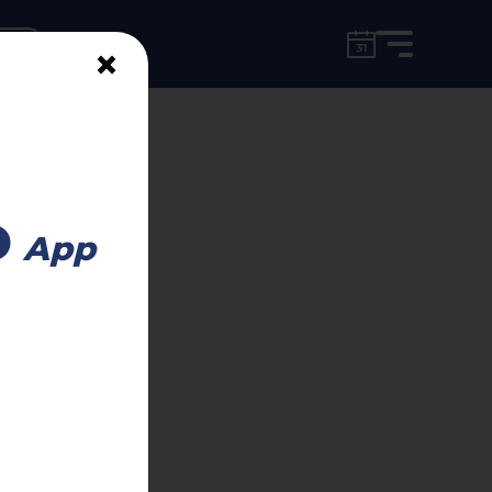
for free!
unt
×
o
App