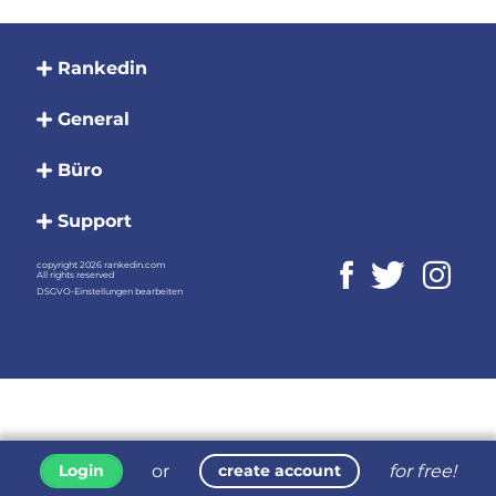
Rankedin
General
Büro
Support
copyright 2026 rankedin.com
All rights reserved
DSGVO-Einstellungen bearbeiten
or
for free!
Login
create account