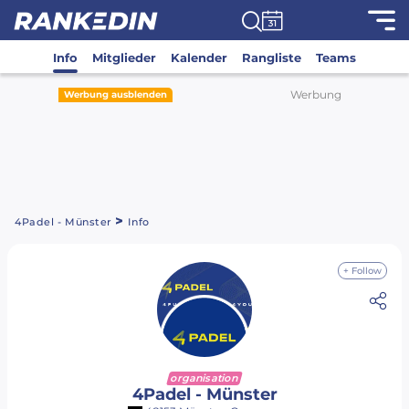
Info
Mitglieder
Kalender
Rangliste
Teams
Werbung
Werbung ausblenden
>
4Padel - Münster
Info
+ Follow
organisation
4Padel - Münster