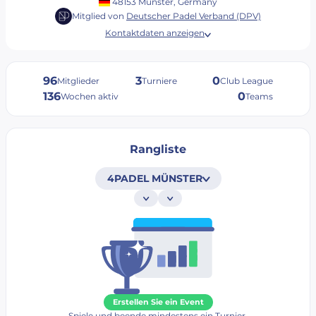
48153 Münster, Germany
Mitglied von
Deutscher Padel Verband (DPV)
Kontaktdaten anzeigen
96
3
0
Mitglieder
Turniere
Club League
136
0
Wochen aktiv
Teams
Rangliste
4PADEL MÜNSTER
Erstellen Sie ein Event
Spiele und beende mindestens ein Turnier.