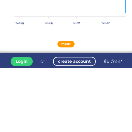
15 Aug
15 Sep
15 Oct
15 Nov
mehr
or
for free!
Login
create account
Rankedin
General
Büro
Support
copyright 2026 rankedin.com
All rights reserved
DSGVO-Einstellungen bearbeiten