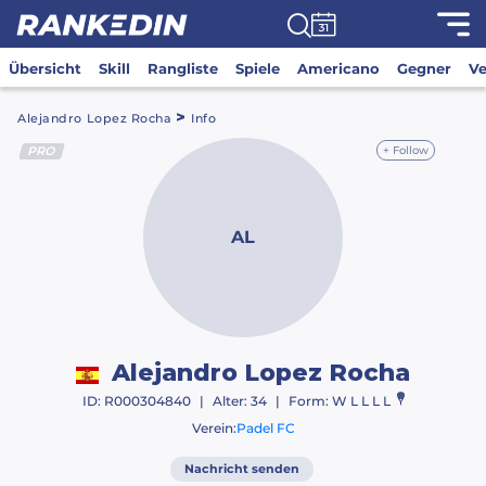
Übersicht
Skill
Rangliste
Spiele
Americano
Gegner
Ve
>
Alejandro Lopez Rocha
Info
PRO
+ Follow
AL
Alejandro
Lopez Rocha
ID: R000304840
|
Alter: 34
|
Form: W L L L L
Verein:
Padel FC
Nachricht senden