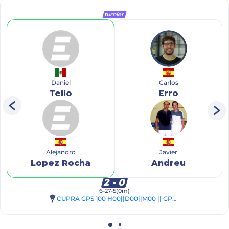
turnier
Daniel
Carlos
Tello
Erro
Alejandro
Javier
Lopez Rocha
Andreu
2 - 0
6-2
7-5
(0m)
CUPRA GPS 100 H00||D00||M00 || GPS 250 H00 || GPS 500 H00 || Padel Ludwigsfelde