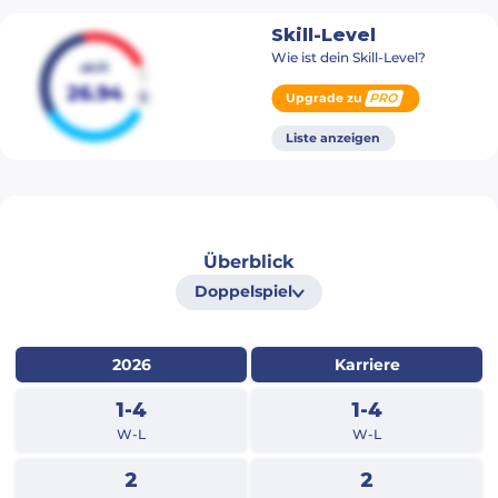
Skill-Level
Wie ist dein Skill-Level?
skill
26.94
i
Upgrade zu
PRO
Liste anzeigen
Überblick
Doppelspiel
2026
Karriere
1-4
1-4
W-L
W-L
2
2