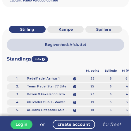
Captain:
Pablo Verdugo Collado
Stilling
Kampe
Spillere
Begivenhed: Afsluttet
Standings
info
i
M. point
Spillede
M (W 
1.
PadelPadel Aarhus 1
33
6
6 -
2.
Team Padel Star 77 Elite
25
6
4 -
3.
Boxen X Faxe Kondi Pro
23
6
4 -
4.
KIF Padel Club 1 - Powered by Head
19
6
3 -
5.
AL-Bank Elitepadel Aalborg
18
6
3 -
6.
Aalborg Padel
6
6
1 - 
or
for free!
Login
create account
7.
Boxen X Padelshoppen
3
6
0 -