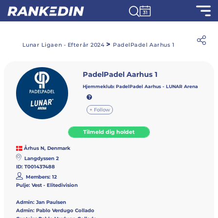
>
Lunar Ligaen - Efterår 2024
PadelPadel Aarhus 1
PadelPadel Aarhus 1
Hjemmeklub:
PadelPadel Aarhus - LUNAR Arena
+ Follow
Tilmeld dig holdet
Århus N, Denmark
Langdyssen 2
ID: T001437488
Members: 12
Pulje: Vest - Elitedivision
Admin:
Jan Paulsen
Admin:
Pablo Verdugo Collado