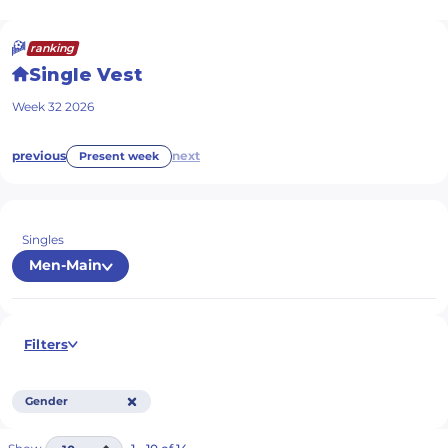
ranking
Single Vest
Week
32
2026
previous
next
Present week
Singles
Men-Main
Filters
Gender