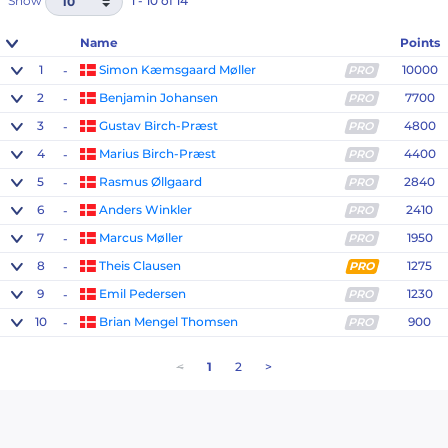
Show
1 - 10 of 14
Name
Points
1
Simon Kæmsgaard Møller
10000
-
PRO
2
Benjamin Johansen
7700
-
PRO
3
Gustav Birch-Præst
4800
-
PRO
4
Marius Birch-Præst
4400
-
PRO
5
Rasmus Øllgaard
2840
-
PRO
6
Anders Winkler
2410
-
PRO
7
Marcus Møller
1950
-
PRO
8
Theis Clausen
1275
-
PRO
9
Emil Pedersen
1230
-
PRO
10
Brian Mengel Thomsen
900
-
PRO
<
1
2
>