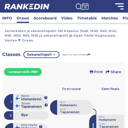
INFO
Draws
Scoreboard
Video
Timetable
Matches
Pl
Senioreiden ja sekanelinpelin SM-kilpailut (N40, M40, N45, M45,
N50, M50, N55, M55 ja sekanelinpeli) @ Open Padel Rajatorppa,
>
Vantaa
Draws
Classes
Sekanelinpeli
open in a new window
Print
Share
compare skills
PRO
First round
Semi finals
Ninni
(1)
Hietaniemi
1
Ninni
Juuso
Hietaniemi
Tapanainen
Juuso
Tapanainen
Bye
2
Ninni
Hietaniemi
Juuso
Kirsi-Maria
Tapanainen