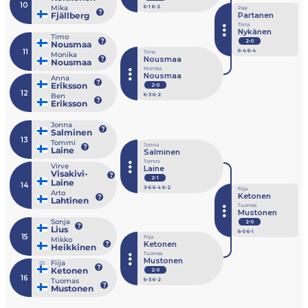
10
Mika
6
-1
6
-2
Pasi
Fjällberg
Partanen
Tiina
Nykänen
Timo
2-0
Nousmaa
11
6
-4
6
-4
Timo
Monika
Nousmaa
Nousmaa
Monika
Nousmaa
Anna
Eriksson
2-0
12
Ben
6
-3
6
-2
Eriksson
Jonna
Salminen
13
Tommi
Jonna
Laine
Salminen
Tommi
Virve
Laine
Visakivi-
2-1
Laine
14
3
-6
6
-4
6
-2
Fiija
Arto
Ketonen
Lahtinen
Tuomas
Mustonen
Sonja
2-0
Lius
6
-0
6
-1
15
Fiija
Mikko
Ketonen
Heikkinen
Tuomas
Mustonen
Fiija
(2)
Ketonen
2-0
16
Tuomas
6
-3
6
-2
Mustonen