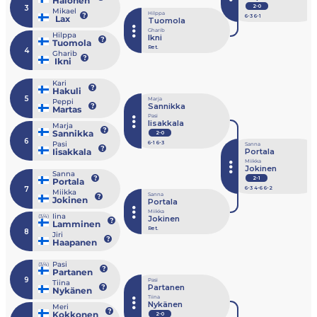
Halonen
2-0
3
Mikael
Hilppa
6
-3
6
-1
Lax
Tuomola
Gharib
Hilppa
Ikni
Tuomola
Ret.
4
Gharib
Ikni
Kari
Hakuli
5
Marja
Peppi
Sannikka
Martas
Pasi
Iisakkala
Marja
Sannikka
2-0
6
Pasi
6
-1
6
-3
Sanna
Iisakkala
Portala
Miikka
Jokinen
Sanna
2-1
Portala
7
6
-3
4
-6
6
-2
Miikka
Sanna
Jokinen
Portala
Miikka
Iina
(3/4)
Jokinen
Lamminen
Ret.
8
Jiri
Haapanen
Pasi
(3/4)
Partanen
9
Pasi
Tiina
Partanen
Nykänen
Tiina
Nykänen
Meri
Kokkonen
2-0