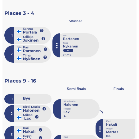
Places 3 - 4
Winner
Sanna
Portala
1
Pasi
Miikka
Partanen
Jokinen
Tiina
Nykänen
Pasi
(3/4)
Partanen
2-0
2
Tiina
6
-4
7
-5
Nykänen
Places 9 - 16
Semi finals
Finals
Bye
1
Kirsi-Maria
Halonen
Kirsi-Maria
Mikael
Halonen
Lax
2
Mikael
Ret.
Lax
Kari
Hakuli
Kari
Peppi
Hakuli
Martas
3
Peppi
Ret.
Kari