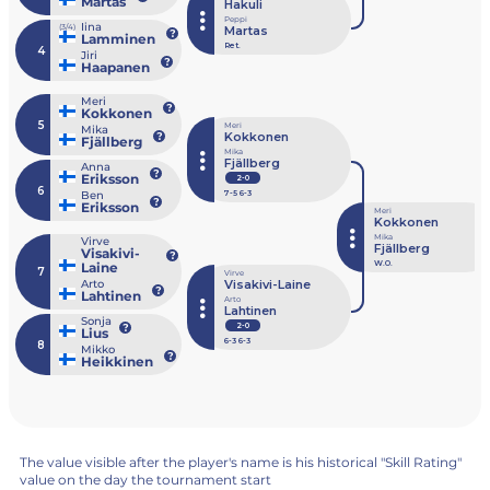
Martas
Hakuli
Peppi
Iina
(3/4)
Martas
Lamminen
Ret.
4
Jiri
Haapanen
Meri
Kokkonen
5
Meri
Mika
Kokkonen
Fjällberg
Mika
Fjällberg
Anna
Eriksson
2-0
6
Ben
7
-5
6
-3
Eriksson
Meri
Kokkonen
Mika
Virve
Fjällberg
Visakivi-
W.O.
Laine
7
Virve
Visakivi-Laine
Arto
Lahtinen
Arto
Lahtinen
Sonja
2-0
Lius
6
-3
6
-3
8
Mikko
Heikkinen
The value visible after the player's name is his historical "Skill Rating"
value on the day the tournament start