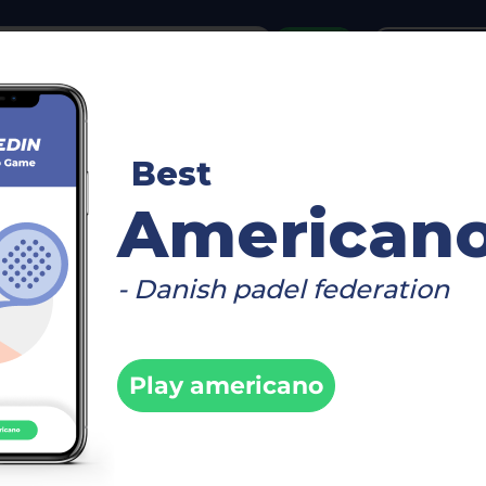
or
Login
create acco
reboard
Video
Timetable
Matches
Player
Best
American
- Danish padel federation
DL Center
Fi
Play americano
ber 2022