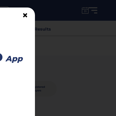
for free!
unt
×
s
Classes
Results
o
App
40
registered
nished
players