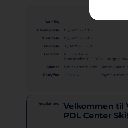
Ranking
Closing date
05/09/2022 21:00
Start date
09/09/2022 17:00
End date
10/09/2022 18:00
Location
PDL Center Ski
Grenseveien 10, 1406 Ski, Norge, No
Classes
Herrer Åpen Klasse , Damer Åpen Kl
Entry fee
Show
Payment metho
Velkommen til 
Regulations
PDL Center Ski