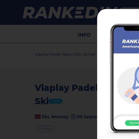
INFO
Draws
Sco
>
Viaplay Padel Open PDL Center Ski
Info
Viaplay Padel Open P
Ski
video
Ski, Norway
09 September - 10 Septem
+ Follow