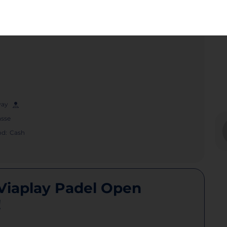
Poster
Share
rway
asse
d:
Cash
Viaplay Padel Open
!