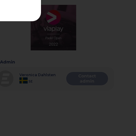
Admin
Veronica Dahlsten
Contact
admin
SE