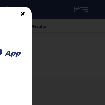
for free!
unt
×
s
Classes
Results
Advertisement
o
App
nfo