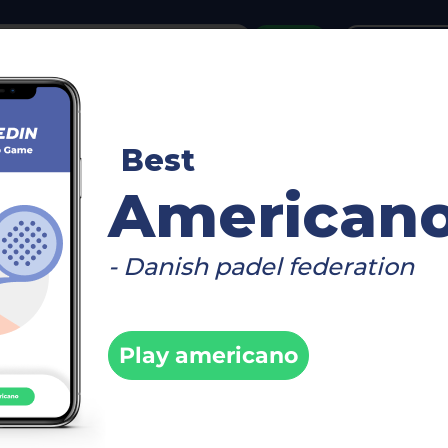
or
Login
create acco
reboard
Video
Timetable
Matches
Player
Best
American
- Danish padel federation
>
ere (MC-ME, NC-ND, N&M40, N&M45, N&M50, N&M55, U18, U16, U14, U12)
I
Play americano
9.2022 -