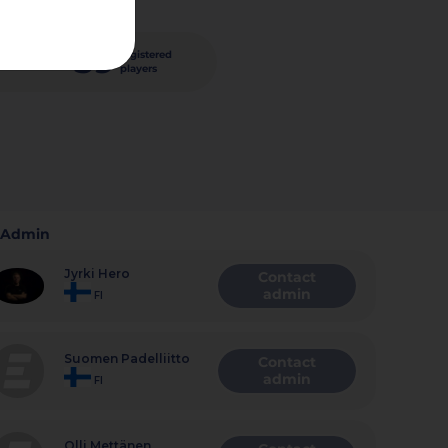
59
registered
nished
players
Admin
Jyrki Hero
Contact
admin
FI
Suomen Padelliitto
Contact
admin
FI
Olli Mettänen