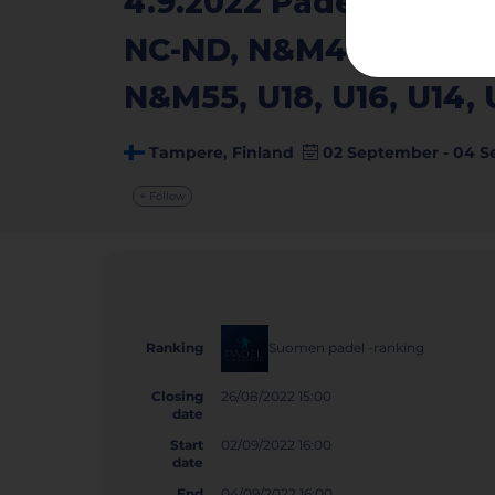
4.9.2022 Padel Tampe
NC-ND, N&M40, N&M45
N&M55, U18, U16, U14, 
Tampere, Finland
02 September - 04 S
+ Follow
Suomen padel -ranking
Ranking
Closing
26/08/2022 15:00
date
Start
02/09/2022 16:00
date
End
04/09/2022 16:00