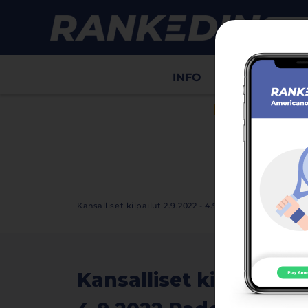
INFO
Draws
Sco
HIDE ADS
Kansalliset kilpailut 2.9.2022 - 4.9.2022 Padel Tamp
Kansalliset kilpailut 2.