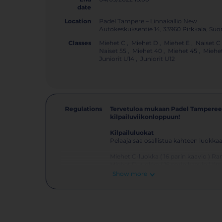
date
Location
Padel Tampere – Linnakallio New
Autokeskuksentie 14, 33960 Pirkkala, Su
Classes
Miehet C , Miehet D , Miehet E , Naiset C 
Naiset 55 , Miehet 40 , Miehet 45 , Miehet 
Juniorit U14 , Juniorit U12
Regulations
Tervetuloa mukaan Padel Tampereen
kilpailuviikonloppuun!
Kilpailuluokat
Pelaaja saa osallistua kahteen luokka
Miehet C-luokka ( 16 parin kaavio ) Rank
Miehet D-luokka ( 16 parin kaavio ) Ilm
Miehet E (16 parin kaavio) Ilmoittautu
Show more
Naiset C-luokka ( 16 parin kaavio ) Ilm
Naiset D-luokka (16 parin kaavio) Ilmoi
Seniorit
N40, N45, N50 ja N55 (8 parin kaaviot)