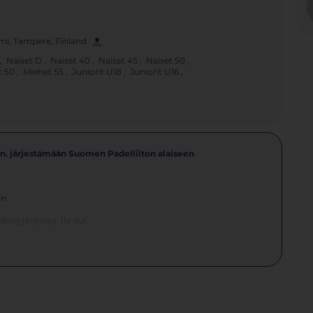
omi, Tampere, Finland
, Naiset D , Naiset 40 , Naiset 45 , Naiset 50 ,
50 , Miehet 55 , Juniorit U18 , Juniorit U16 ,
. järjestämään Suomen Padelliiton alaiseen
an
ing järjestys. (la-su)
oittautumisjärjestys. (pe-la)
misjärjestys. (sunnuntai)
oittautumisjärjestys. (la-su)
ttautumisjärjestys. (la-su)
 (pe-la)