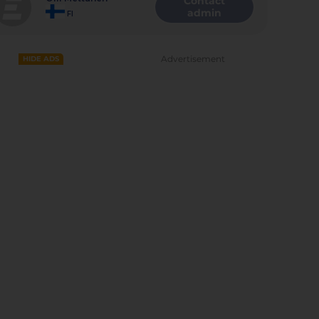
Contact
admin
FI
Advertisement
HIDE ADS