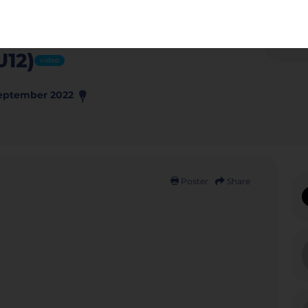
re (MC-ME,
, N&M50,
Fi
U12)
video
eptember 2022
Poster
Share