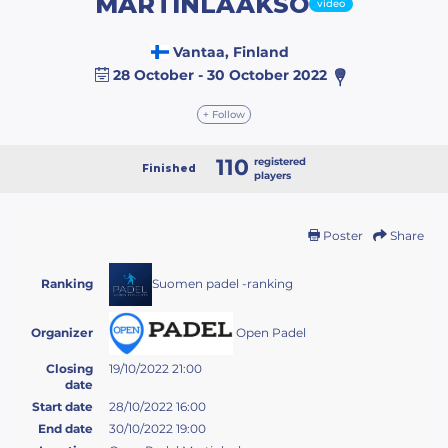
MARTINLAAKSO
video
Vantaa, Finland
28 October - 30 October 2022
+ Follow
110
registered
Finished
players
Poster
Share
Suomen padel -ranking
Ranking
Open Padel
Organizer
Closing
19/10/2022 21:00
date
Start date
28/10/2022 16:00
End date
30/10/2022 19:00