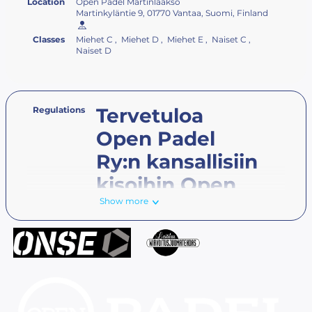
Location
Open Padel Martinlaakso
Martinkyläntie 9, 01770 Vantaa, Suomi, Finland
Classes
Miehet C , Miehet D , Miehet E , Naiset C ,
Naiset D
Tervetuloa
Regulations
Open Padel
Ry:n kansallisiin
kisoihin Open
Show more
Padel
Martinlaaksoon!
KILPAILULUOKAT
Miehet C-luokka (16 parin kaavio,
mukaan ranking-pisteiden perusteella)