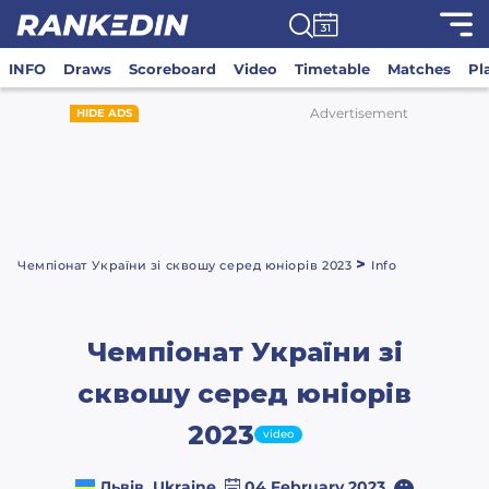
INFO
Draws
Scoreboard
Video
Timetable
Matches
Pl
Advertisement
HIDE ADS
>
Чемпіонат України зі сквошу серед юніорів 2023
Info
Чемпіонат України зі
сквошу серед юніорів
2023
video
Львів, Ukraine
04 February 2023