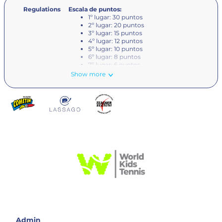
Regulations
Escala de puntos:
1º lugar: 30 puntos
2º lugar: 20 puntos
3º lugar: 15 puntos
4º lugar: 12 puntos
5º lugar: 10 puntos
6º lugar: 8 puntos
7º lugar: 6 puntos
8º lugar: 4 puntos
Show more
9º lugar: 2 puntos
10º lugar: 1 punto
El último torneo del Local Tour
otorgará el doble de puntos
para los competidores.
Inicio del Partido:
Antes de calentar con tu oponente, el
jugador o el equipo girarán su raqueta
y el ganador del giro tendrá algunas
opciones para elegir. Pueden elegir
una de estas 4 opciones:
- Servir
- Recibir
- Lado
- Ceder el sorteo
El otro jugador elige de qué lado
Admin