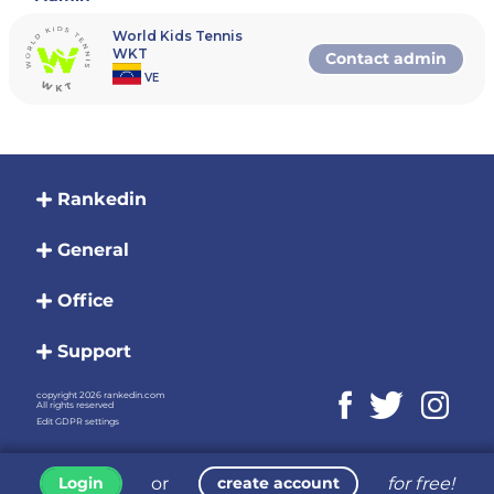
sacará o recibirá.
World Kids Tennis
Round Robin:
WKT
El sistema de todos contra
Contact admin
todos o sistema de liga es un
VE
sistema de competición,
generalmente deportiva, en que
todos los participantes del
torneo se enfrentan. Este tipo
de competición es también
llamado liguilla o round-robin.
Rankedin
Lo más usual en los torneos de
tipo Round Robin es que la
victoria sume 1 punto al
General
ganador.
Office
Set (Round Robin):
Cada enfrentamiento del Round
Robin se jugará a dos set. Los
Support
sets de tenis requieren que un
jugador gane cuatro juegos.
El jugador que gane dos set
copyright 2026 rankedin.com
All rights reserved
obtendrá la victoria del
Edit GDPR settings
enfrentamiento. En el caso que
exista un empate 4-4, deberán
jugar un tie-break de 7 puntos.
En el caso que estén 5 iguales
or
for free!
Login
create account