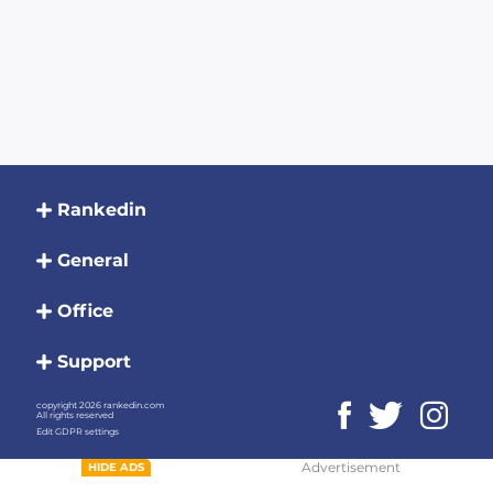
Rankedin
General
Office
Support
copyright 2026 rankedin.com
All rights reserved
Edit GDPR settings
Advertisement
HIDE ADS