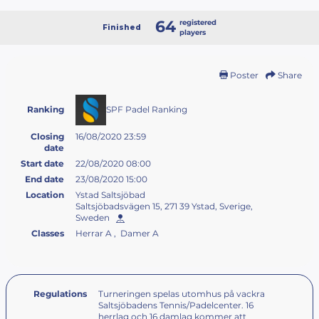
64
registered
Finished
players
Poster
Share
SPF Padel Ranking
Ranking
Closing
16/08/2020 23:59
date
Start date
22/08/2020 08:00
End date
23/08/2020 15:00
Location
Ystad Saltsjöbad
Saltsjöbadsvägen 15, 271 39 Ystad, Sverige,
Sweden
Classes
Herrar A , Damer A
Regulations
Turneringen spelas utomhus på vackra
Saltsjöbadens Tennis/Padelcenter. 16
herrlag och 16 damlag kommer att