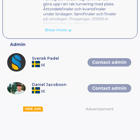
göra upp i en rak turnering med plate.
Åttondelsfinaler och kvartsfinaler
under lördagen. Semifinaler och finaler
på söndagen. Prispengar: 20000 kr
(10000 kr/klass), 700 kr i
anmälningsavgift/lag, via swish under
Show more
sign in.
Admin
Svensk Padel
Contact admin
SE
Daniel Jacobson
Contact admin
SE
Advertisement
HIDE ADS