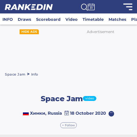
INFO
Draws
Scoreboard
Video
Timetable
Matches
Pl
Advertisement
HIDE ADS
>
Space Jam
Info
Space Jam
video
Химки, Russia
18 October 2020
+ Follow