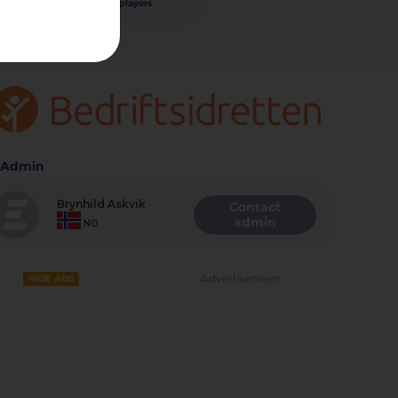
players
 14/09/2024
Admin
Brynhild Askvik
Contact
admin
NO
Advertisement
HIDE ADS