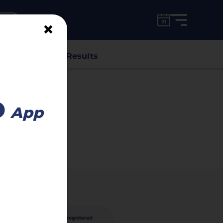
for free!
unt
×
s
Classes
Results
Advertisement
o
App
30
Active
registered