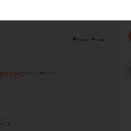
Ends:
Poster
Share
Oslo og Akershus
ge
rway