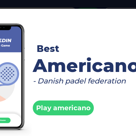
or
Login
create acco
reboard
Video
Timetable
Matches
Player
Best
American
- Danish padel federation
Play americano