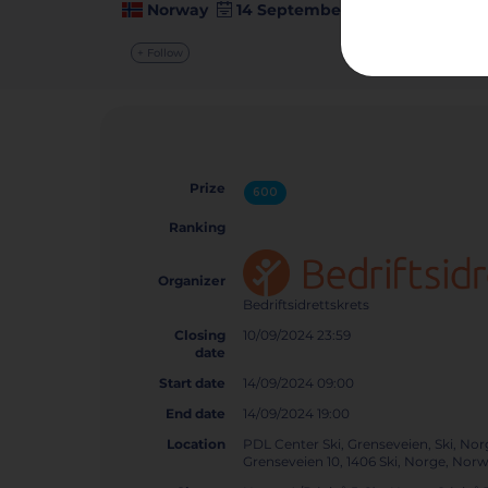
Norway
14 September 2024
+ Follow
Prize
600
Ranking
Organizer
Bedriftsidrettskrets
Closing
10/09/2024 23:59
date
Start date
14/09/2024 09:00
End date
14/09/2024 19:00
Location
PDL Center Ski, Grenseveien, Ski, Nor
Grenseveien 10, 1406 Ski, Norge, No