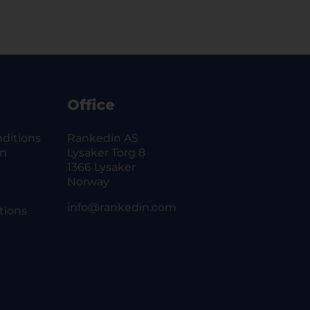
 «Golden Point».
å samme lag kan være fra ulike bedrifter.
er deltaker. Vippsnummer: 99686.
driftsidrettslag, meld deg gjerne på turneringen!
ir medlem av et bedriftsidrettslag eller får
skap er nødvendig for å kunne delta i Bedrifts
Office
er 150 kr i året.
ten.no om det er ønske om felles faktura for flere
ditions
Rankedin AS
on
Lysaker Torg 8
1366 Lysaker
Norway
info@rankedin.com
tions