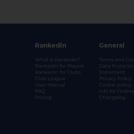
Ved stillingen 40-40 spilles det
Det spilles dobbel. Spillerne p
Pris og betaling
Pris for deltakelse er 600 kr p
Hvis du ikke er medlem av et be
Vi følger deg opp så du enten bl
individuelt medlemskap. Medlem
Rankedin
General
NM. Individuelt medlemskap kost
Gi beskjed til oa@bedriftsidret
deltakere.
What is Rankedin?
Terms and Con
Rankedin for Players
Data Protecti
Rankedin for Clubs
Statement
Club League
Privacy Policy
Klasser
User Manual
Cookie policy
FAQ
Info for Federa
Pricing
Changelog
Herrer dobbel
A (nivå 7-8)
B1 (nivå 6)
B2 (nivå 5)
C (nivå 3-4)