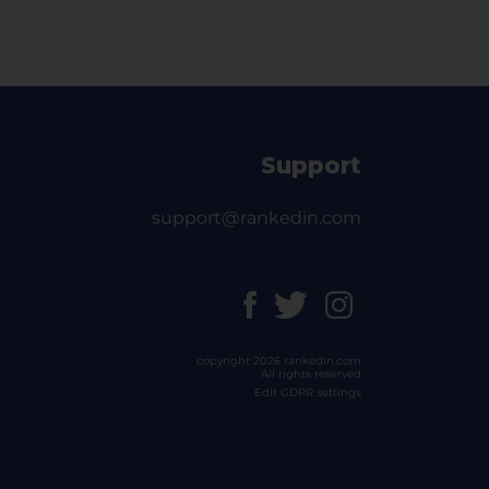
Support
support@rankedin.com
copyright 2026 rankedin.com
All rights reserved
Edit GDPR settings