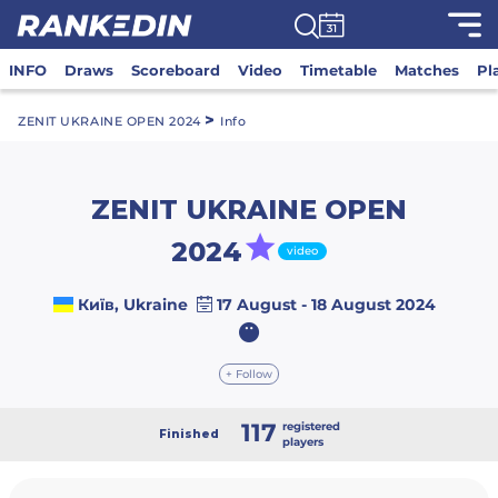
INFO
Draws
Scoreboard
Video
Timetable
Matches
Pl
>
ZENIT UKRAINE OPEN 2024
Info
ZENIT UKRAINE OPEN
2024
video
Київ, Ukraine
17 August - 18 August 2024
+ Follow
117
registered
Finished
players