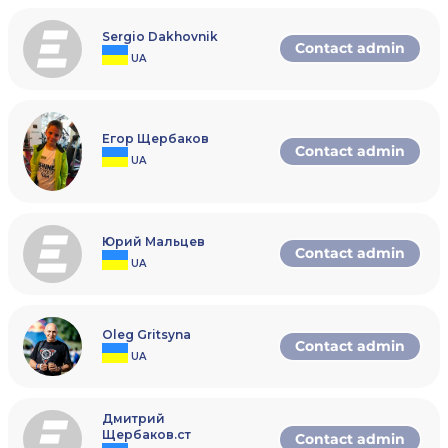
Хлопці до 13 років – максимум 8
Дівчата до 9 років – максимум 8
Дівчата до 11 років – максимум 8
Sergio Dakhovnik
Contact admin
Дівчата до 13 років – максимум 8
UA
Гравці реєструються в загальні
категорії (чоловіки-в чоловічі, жінки в
жіночі, діти в дитячі). Після завершення
реєстрації гравці розподіляються по
Егор Щербаков
вищезазначених категоріях відповідно
Contact admin
рейтингу ФСУ станом на 14.08.2024.
UA
Жінки можуть бути допущені до участі
в чоловічій категорії за умови участі в
жіночій категорії як основній.
Формування категорій від 8 осіб. У разі
Юрий Мальцев
подання заявок меншої кількості
Contact admin
учасників – можливе скасування
UA
категорії або об'єднання двох категорій
в одну.
Гравці можуть увійти в дві сітки лише за
дозволом організаторів.
Oleg Gritsyna
Зверніть увагу на те, що з 2018 року всі
Contact admin
учасники офіційних змагань, що
UA
входять до Єдиного календарного
плану громадської організації
«Федерація сквошу України» (далі –
ФСУ), повинні мати ліцензію гравця!
Дмитрий
Докладно:
Щербаков.ст
Contact admin