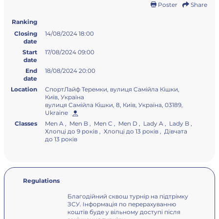
Poster
Share
Ranking
Closing
14/08/2024 18:00
date
Start
17/08/2024 09:00
date
End
18/08/2024 20:00
date
Location
СпортЛайф Теремки, вулиця Самійла Кішки,
Київ, Україна
вулиця Самійла Кішки, 8, Київ, Україна, 03189,
Ukraine
Classes
Men A , Men B , Men C , Men D , Lady A , Lady B ,
Хлопці до 9 років , Хлопці до 13 років , Дівчата
до 13 років
Regulations
Благодійний сквош турнір на підтрімку
ЗСУ. Інформація по перерахуванню
коштів буде у вільному доступі після