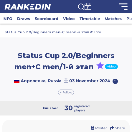
INFO
Draws
Scoreboard
Video
Timetable
Matches
Pl
>
Status Cup 2.0/Beginners men+C men/1-й этап
Info
Status Cup 2.0/Beginners
men+C men/1-й этап
video
Апрелевка, Russia
03 November 2024
+ Follow
30
registered
Finished
players
Poster
Share