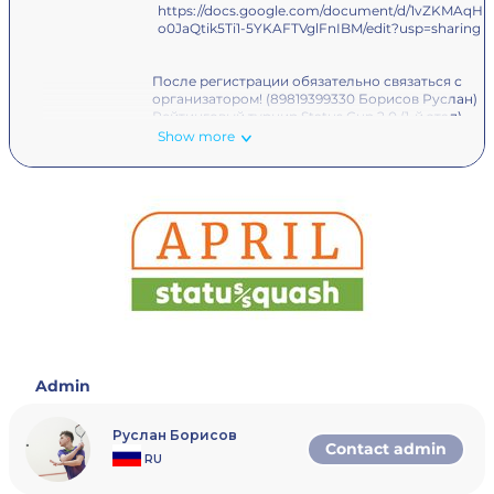
https://docs.google.com/document/d/1vZKMAqHF
o0JaQtik5Ti1-5YKAFTVglFnIBM/edit?usp=sharing
После регистрации обязательно связаться с
организатором! (89819399330 Борисов Руслан)
Рейтинговый турнир Status Cup 2.0 (1-й этап)
Show more
3 ноября (воскресенье) состоится 1-й этап рейти
турнира Status Cup🚀
🌎 Адрес: г.Апрелевка, ул.Апрелевская 89, «Status
Squash» (спортивный комплекс «April»)
Категории:
Beginners men - 16 (12:00-16:00)
C men - 16 (17:00-21:00)
Вас ждёт:
- рейтинг ФСР 👑
- награждение победителей и призеров 🥇🥈🥉
- фуршет (вкусные пиццы, фрукты, напитки) 🍕🍏
- спортивная атмосфера 🚀
Admin
- трансляция 🎥
- кубки, призы от клуба 🎁
Руслан Борисов
Contact admin
Стоимость участия - 4500 руб. 💰
RU
Зарегистрироваться и оплатить турнирный взн
не позднее 1 ноября (пятница) 15:00 ‼️