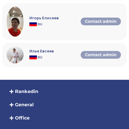
Сняться с турнира с полным возвратом турнирн
взноса можно до момента составления сеток. П
этого момента возврат турнирного взноса может
произведен только при наличии уважительной 
Игорь Елисеев
Contact admin
RU
Организаторы вправе не допустить игрока до уч
какой-либо категории по своему усмотрению и
предложить игроку участвовать в категории вы
Женщины могут участвовать в мужских категор
турниров. При этом они получают очки в мужск
рейтинг ФСР.
Илья Евсеев
Contact admin
RU
До встречи в Status April Squash ☺️❤️
Rankedin
General
Office