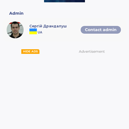
Чемпіонат України проводиться з 13
березня по 14 березняя 2021 року в
Admin
м. Києві, вул. М. Конєва 8, клуб “Sport
Life” Теремки.
Сергій Драндалуш
Contact admin
3.
Учасники змагань
UA
· хлопчики віком:
до 9 років (без зарахування
рейтингових очок)
Advertisement
HIDE ADS
до 11 років;
до 13 років;
до 15 років;
до 17 років;
· дівчатка віком:
до 9 років (без зарахування
рейтингових очок)
до 11 років;
до 13 років;
до 15 років;
до 17 років.
Гравці мають право приймати участь
лише в одній категорії, виключенням
є гравці, які грають в категорії до 9
років, вони можуть приймати участь
в категорії до 11 років.