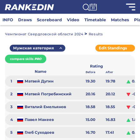
INFO
Draws
Scoreboard
Video
Timetable
Matches
Pl
>
Чемпионат Свердловской области 2024
Results
Мужская категория
Edit Standings
compare skills
PRO
Rating
Name
Before
After
1
Матвей Дугин
19.30
19.78
0.4
2
Матвей Погребинский
20.16
20.12
-0.0
3
Виталий Емельянов
18.58
18.55
-0.0
4
Павел Макеев
15.00
16.83
1.83
5
Глеб Суходоев
16.70
17.41
0.71