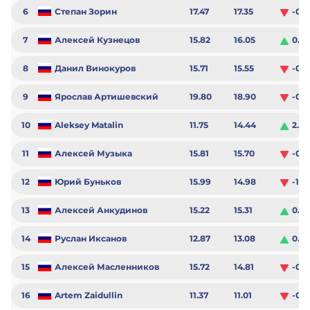
6
Степан Зорин
17.47
17.35
-0.1
7
Алексей Кузнецов
15.82
16.05
0.23
8
Данил Винокуров
15.71
15.55
-0.1
9
Ярослав Артишевский
19.80
18.90
-0.9
10
Aleksey Matalin
11.75
14.44
2.69
11
Алексей Музыка
15.81
15.70
-0.11
12
Юрий Буньков
15.99
14.98
-1.01
13
Алексей Анкудинов
15.22
15.31
0.0
14
Руслан Иксанов
12.87
13.08
0.21
15
Алексей Масленников
15.72
14.81
-0.9
16
Artem Zaidullin
11.37
11.01
-0.3