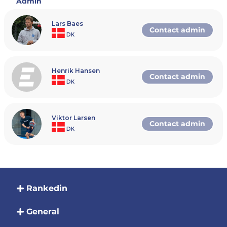
Admin
Baner
Turneringen spilles på 4 baner
Lars Baes
Contact admin
DK
Loftshøjde
Centre court 10 meter
Boldmærke
TBA
Henrik Hansen
Contact admin
DK
Hvem kan deltage?
Alle spillere uanset alder og uanset rangering som ha
hos Dansk Padel Forbund. Se her, hvordan du både o
Rankedin og indløser
Viktor Larsen
licens:
https://danskpadelforbund.dk/dpf-spillerlicen
Contact admin
DK
Licens
Ved inaktivt DPF-licens må en spiller ikke deltage i
derfor selv for, at du har fornyet din licens. Har du 
dit navn på Rankedin, så har du ikke aktivt licens.
Rækker og pointtildeling
Rankedin
Herrer - DPF200 (Forventet tidspunkt fra ca. kl. 10.
Point: 200 point til vinderne, og derudover f
for tildeling af point ved Monrad-formatet.
General
Der er plads til 8 par i turneringen.
Man tilmelder sig rækken "Herrer DPF200/10