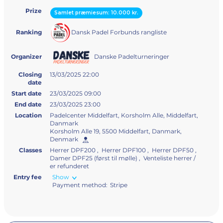
Prize
Samlet præmiesum: 10.000 kr.
Dansk Padel Forbunds rangliste
Ranking
Danske Padelturneringer
Organizer
Closing
13/03/2025 22:00
date
Start date
23/03/2025 09:00
End date
23/03/2025 23:00
Location
Padelcenter Middelfart, Korsholm Alle, Middelfart,
Danmark
Korsholm Alle 19, 5500 Middelfart, Danmark,
Denmark
Classes
Herrer DPF200 , Herrer DPF100 , Herrer DPF50 ,
Damer DPF25 (først til mølle) , Venteliste herrer /
er refunderet
Entry fee
Show
Payment method:
Stripe