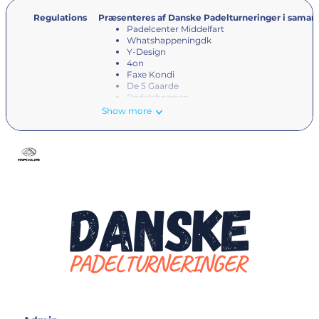
Regulations
Præsenteres af Danske Padelturneringer i sama
Padelcenter Middelfart
Whatshappeningdk
Y-Design
4on
Faxe Kondi
De 5 Gaarde
Padelshoppen
STATE
Show more
Carletti
Barebells
Tilmeldingsfrist
Torsdag den 13. marts kl. 22.00.
Dato og check in
Turneringen spilles søndag den 23. marts. D
spilles kl. 9.00
Sign in senest 30 minutter før sin første pr
med undtagelse af par, som starter kl. 9.00. H
8.45.
Adresse
Turneringen finder sted i Padelcenter Middelfart, Ko
Middelfart