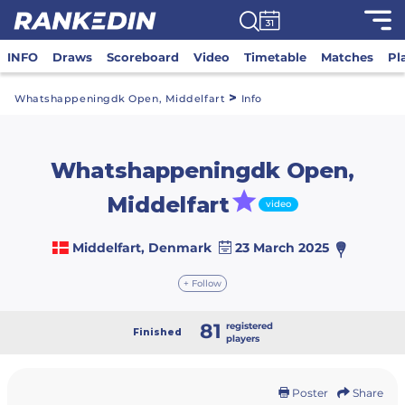
INFO
Draws
Scoreboard
Video
Timetable
Matches
Pl
>
Whatshappeningdk Open, Middelfart
Info
Whatshappeningdk Open,
Middelfart
video
Middelfart, Denmark
23 March 2025
+ Follow
81
registered
Finished
players
Poster
Share