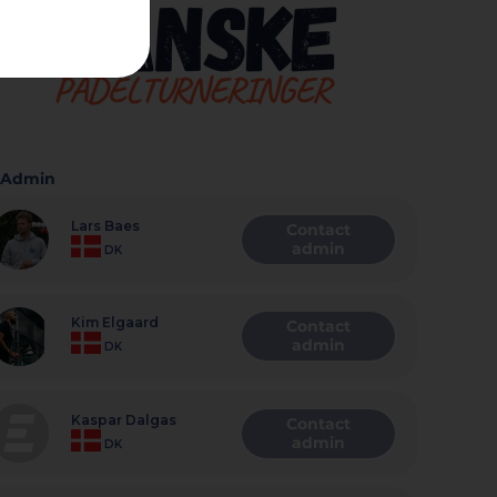
Admin
Lars Baes
Contact
admin
DK
Kim Elgaard
Contact
admin
DK
Kaspar Dalgas
Contact
admin
DK