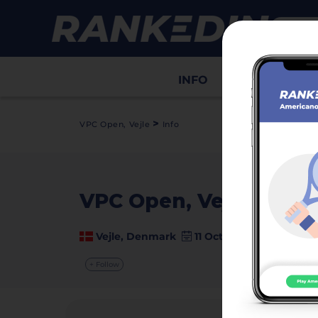
INFO
Draws
Sco
>
VPC Open, Vejle
Info
VPC Open, Vejle
video
Vejle, Denmark
11 October 2025
+ Follow