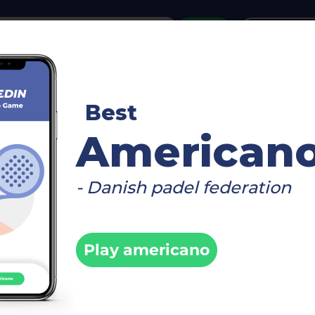
or
Login
create acco
reboard
Video
Timetable
Matches
Player
Best
American
- Danish padel federation
Fin
Play americano