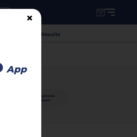
for free!
unt
×
s
Classes
Results
o
App
124
registered
ished
players