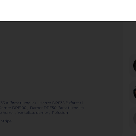
Poster
Share
 A (først til mølle) , Herrer DPF35 B (først til
, Damer DPF100 , Damer DPF50 (først til mølle) ,
te herrer , Venteliste damer , Refusion
Stripe