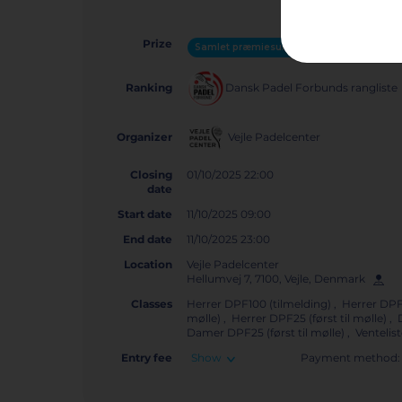
Prize
Samlet præmiesum: 13.000 kr.
Dansk Padel Forbunds rangliste
Ranking
Vejle Padelcenter
Organizer
Closing
01/10/2025 22:00
date
Start date
11/10/2025 09:00
End date
11/10/2025 23:00
Location
Vejle Padelcenter
Hellumvej 7, 7100, Vejle, Denmark
Classes
Herrer DPF100 (tilmelding) , Herrer DPF35
mølle) , Herrer DPF25 (først til mølle) 
Damer DPF25 (først til mølle) , Ventelis
Entry fee
Show
Payment method: