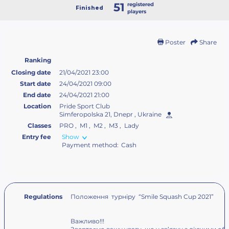
51
registered
Finished
players
Poster
Share
Ranking
Closing date
21/04/2021 23:00
Start date
24/04/2021 09:00
End date
24/04/2021 21:00
Location
Pride Sport Club
Simferopolska 21, Dnepr , Ukraine
Classes
PRO , M1 , M2 , M3 , Lady
Entry fee
Show
Payment method:
Cash
Regulations
Положення турніру “Smile Squash Cup 2021”
Важливо!!!