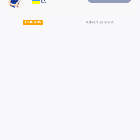
Кількість кортів для сквошу 3.
UA
Юніори, яким на момент проведення Турнір
лише в категорії «М1»
Організатори турніру мають право допуска
категорію.
Advertisement
HIDE ADS
Кожен учасник буде мати можливість зігра
Гравцю, який запізнився на свій матч більш
Ігри у категорії PRO - best of 5 games. В усі
За межами кортів гравці та глядачі повинні знахо
Суддівство турніру.
Учасники змагань мають бути готові на прохання 
наступної гри: переможець і переможений разом
М‘яч турніру:
DUNLOP PRO
ПРИЗИ
PRO - 14550 грн
1 м – 4800 грн,
2 м – 3300 грн,
3 м – 2400 грн,