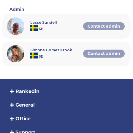
A-B1 (6-10)
B2 (5)
Admin
C (3-5)
Damer
A (5-10)
Lasse Sundell
C (3-4)
Contact admin
SE
MIX
C-B(3–5)
Se din nivå selv på www.WLP.no/levels
Simone Gomez Krook
Contact admin
SE
Timeplan
Gruppene vil bestå av fire lag hvor 1:an & 2:ern går v
til hovedrunden. Alle lag er garantert minst tre kam
Etter gruppespillene vil det være kvartfinaler,
semifinaler og finaler. I de større klassene vil det bli
åttedelsfinale.
Turneringen starter Fredag 17:00
Rankedin
Alle klasser har gruppespill enten Fredag ettermidd
eller Lørdag. Hvis du er forhindret til å spille en av di
General
dagene men fortsatt har lyst til å være med så kan 
sende oss en melding her i RankedIn, På
Instagram/Facebook eller privat, så skal vi prøve å få 
Office
sette deg opp den dagen det passer.
Tidsplan for gruppespill:
Support