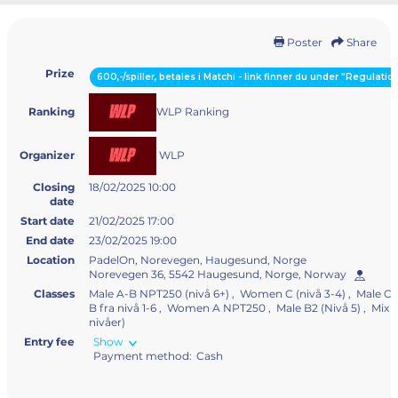
Poster
Share
Prize
600,-/spiller, betales i Matchi - link finner du under "Regulati
WLP Ranking
Ranking
WLP
Organizer
Closing
18/02/2025 10:00
date
Start date
21/02/2025 17:00
End date
23/02/2025 19:00
Location
PadelOn, Norevegen, Haugesund, Norge
Norevegen 36, 5542 Haugesund, Norge, Norway
Classes
Male A-B NPT250 (nivå 6+) , Women C (nivå 3-4) , Male C (n
B fra nivå 1-6 , Women A NPT250 , Male B2 (Nivå 5) , Mix o
nivåer)
Entry fee
Show
Payment method:
Cash