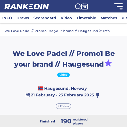
INFO
Draws
Scoreboard
Video
Timetable
Matches
Pl
>
We Love Padel // Promo1 Be your brand // Haugesund
Info
We Love Padel // Promo1 Be
your brand // Haugesund
video
Haugesund, Norway
21 February - 23 February 2025
+ Follow
190
registered
Finished
players