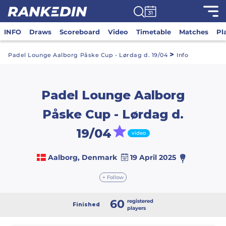
INFO
Draws
Scoreboard
Video
Timetable
Matches
Pl
>
Padel Lounge Aalborg Påske Cup - Lørdag d. 19/04
Info
Padel Lounge Aalborg
Påske Cup - Lørdag d.
19/04
video
Aalborg, Denmark
19 April 2025
+ Follow
60
registered
Finished
players