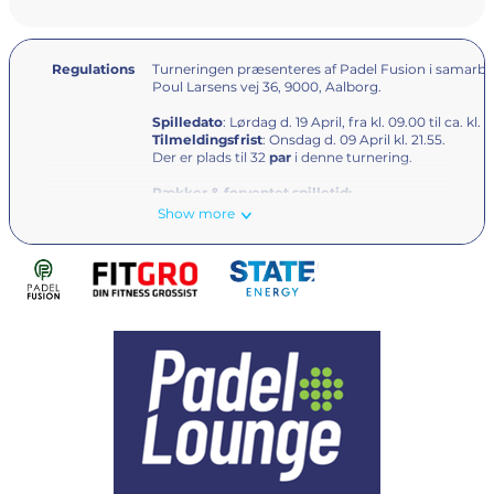
Regulations
Turneringen præsenteres af Padel Fusion i samarbe
Poul Larsens vej 36, 9000, Aalborg.
Spilledato
: Lørdag d. 19 April, fra kl. 09.00 til ca. kl. 
Tilmeldingsfrist
: Onsdag d. 09 April kl. 21.55.
Der er plads til 32
par
i denne turnering.
Rækker & forventet spilletid:
Herre DPF 25 Først til mølle: Forventet spille
Show more
Herre DPF 25 Først til mølle (2): Forventet spi
Dame DPF 50 Først til mølle: Forventet spille
Herre DPF 50 Først til mølle: Forventet spille
Max antal point:
På tilmeldingstidspunktet til DPF50 først til møll
På tilmeldingstidspunktet til DPF25 først til møll
Pris pr deltager:
300,- pr person som betales ved tilmelding.
Afmelding kan ske i op til 20 dage før turneringen a
erstatningspar.
Ved refundering pålægges et gebyr på 25 kr. pr. spi