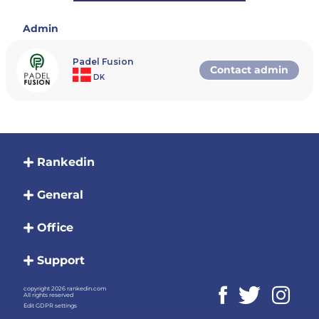
Får man ikke plads i turneringen som følge af for l
refunderet gebyrfrit
Admin
Samlet præmiesum:
7500,-
Padel Fusion
Contact admin
DK
Hvem kan deltage?
Alle spillere, uanset alder og rangering, som har in
Se hvordan du indløser spillerlicens på: https://dans
Format:
Turneringen afvikles efter monrad-princippet. Læs
https://rankedin.ladesk.com/043159-2152--Monra
Hvis antallet af tilmeldinger besværliggør af
Rankedin
Forplejning:
General
Der vil være frugt til alle deltagere. Drikkevare kan
Office
Lofthøjde:
11 meter med hældning til 8 meter.
Support
Bolde:
Der vil være bolde fra Siux. Bolde udskiftes hver 3. t
copyright 2026 rankedin.com
Opvarmning/indspilning:
All rights reserved
Opvarmning sker udenfor banerne. Der vil være 5 m
Edit GDPR settings