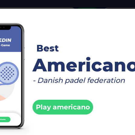
or
Login
create acco
reboard
Video
Timetable
Matches
Player
Best
>
IO PADEL Gratis for barn 8-14 år.
Info
American
- Danish padel federation
mmen 7.0
TUDIO PADEL
Play americano
Fin
video
5