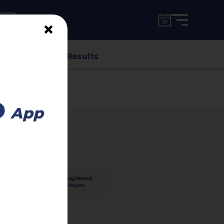
for free!
unt
×
s
Classes
Results
o
App
204
registered
ished
players