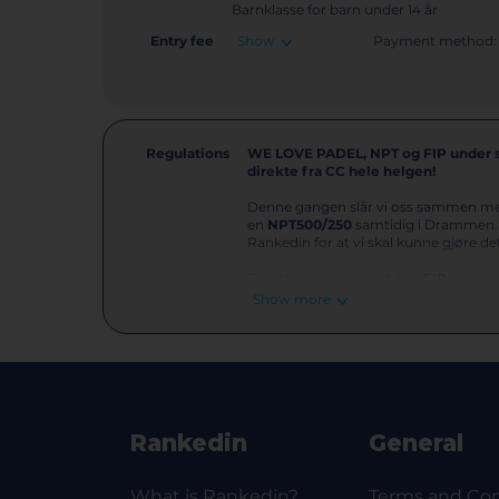
Barnklasse for barn under 14 år
Entry fee
Show
Payment method:
Regulations
WE LOVE PADEL, NPT og FIP under 
direkte fra CC hele helgen!
Denne gangen slår vi oss sammen 
en
NPT500/250
samtidig i Drammen. 
Rankedin for at vi skal kunne gjøre det
For dere som ikke vet hva
FIP
er så e
store navn til Norge og spiller for p
Show more
Gled dere til det neste turnering av W
startet og vi er SUPER gira på å ønske
for forskjellige nivåer. 🚀
Turneringen spilles hos det fantast
Drammen Padel Åssiden som totalt h
Rankedin
General
Betaling! 💰
Kostnaden per spiller er 600 NOK.
Bet
inn på aktiviteter og finn din klasse.
I tillegg til minimum 3 kamper inklud
What is Rankedin?
Terms and Con