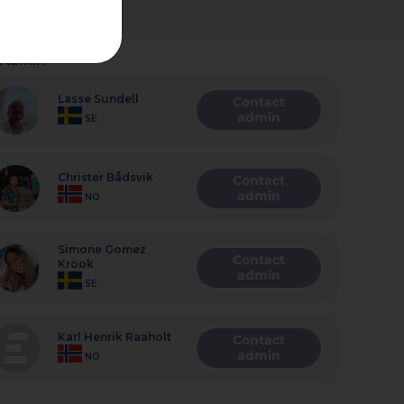
Admin
Lasse Sundell
Contact
admin
SE
Christer Bådsvik
Contact
admin
NO
Simone Gomez
Contact
Krook
admin
SE
Karl Henrik Raaholt
Contact
admin
NO