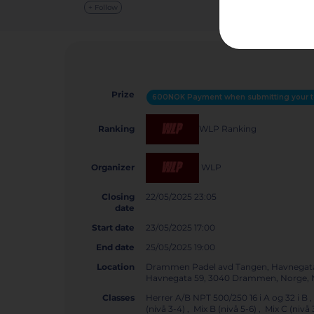
+ Follow
Prize
600NOK Payment when submitting your t
WLP Ranking
Ranking
WLP
Organizer
Closing
22/05/2025 23:05
date
Start date
23/05/2025 17:00
End date
25/05/2025 19:00
Location
Drammen Padel avd Tangen, Havnegat
Havnegata 59, 3040 Drammen, Norge
Classes
Herrer A/B NPT 500/250 16 i A og 32 i B 
(nivå 3-4) , Mix B (nivå 5-6) , Mix C (ni