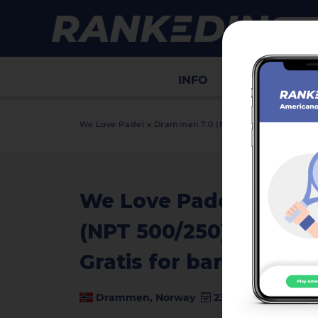
INFO
Draws
Sco
We Love Padel x Drammen 7.0 (NPT 500/250) med STUD
We Love Padel x Dra
(NPT 500/250) med S
Gratis for barn 8-14 år.
Drammen, Norway
23 May - 25 May 202