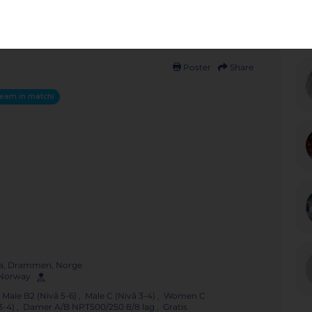
Poster
Share
eam in matchi
a, Drammen, Norge
, Norway
, Male B2 (Nivå 5-6) , Male C (Nivå 3-4) , Women C
vå 3-4) , Damer A/B NPT500/250 8/8 lag , Gratis